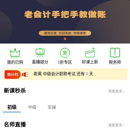
直播提分
好课上新
我的已购
1折专区
税务师
距离 中级会计职称考试 还有
0
天
距离 初级会计职称考试 还有
0
天
新课秒杀
查看更多>
初级
中级
实操
名师直播
查看更多>