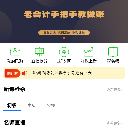
直播提分
好课上新
我的已购
1折专区
税务师
距离 初级会计职称考试 还有
0
天
距离 中级会计职称考试 还有
0
天
新课秒杀
查看更多>
初级
中级
实操
名师直播
查看更多>