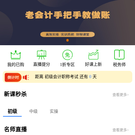
直播提分
好课上新
我的已购
1折专区
税务师
距离 初级会计职称考试 还有
0
天
距离 中级会计职称考试 还有
0
天
新课秒杀
查看更多>
初级
中级
实操
名师直播
查看更多>