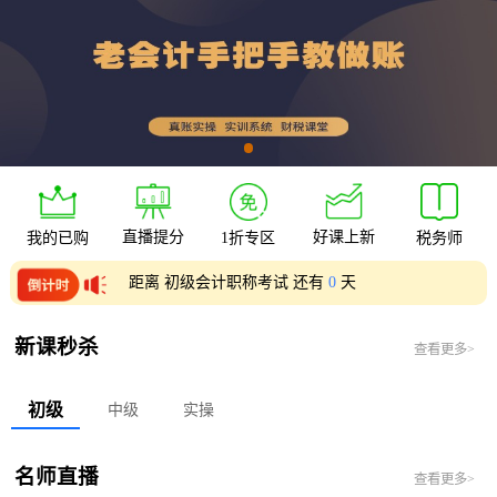
直播提分
好课上新
我的已购
1折专区
税务师
距离 初级会计职称考试 还有
0
天
距离 中级会计职称考试 还有
0
天
新课秒杀
查看更多>
初级
中级
实操
名师直播
查看更多>