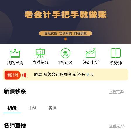
直播提分
好课上新
我的已购
1折专区
税务师
距离 初级会计职称考试 还有
0
天
距离 中级会计职称考试 还有
0
天
新课秒杀
查看更多>
初级
中级
实操
名师直播
查看更多>