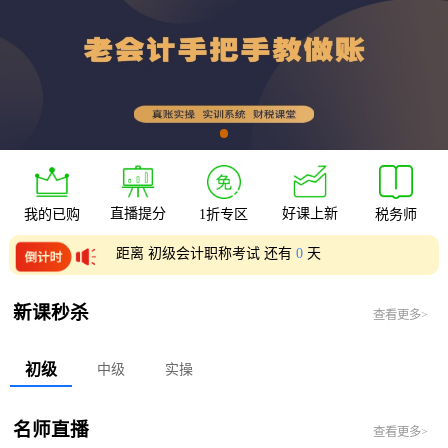
直播提分
好课上新
我的已购
1折专区
税务师
距离 初级会计职称考试 还有
0
天
距离 中级会计职称考试 还有
0
天
新课秒杀
查看更多>
初级
中级
实操
名师直播
查看更多>