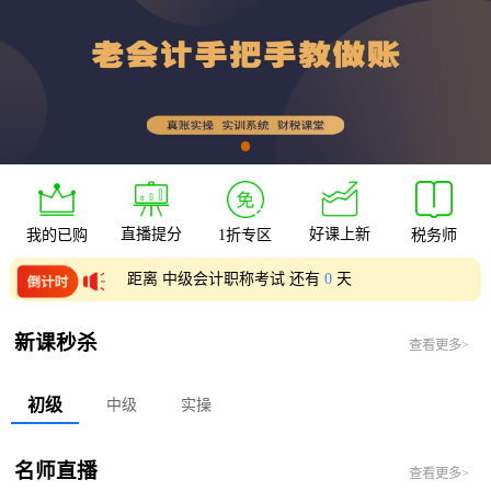
直播提分
好课上新
我的已购
1折专区
税务师
距离 中级会计职称考试 还有
0
天
距离 初级会计职称考试 还有
0
天
新课秒杀
查看更多>
初级
中级
实操
名师直播
查看更多>