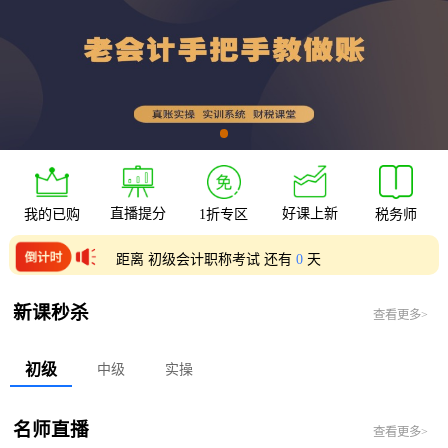
直播提分
好课上新
我的已购
1折专区
税务师
距离 初级会计职称考试 还有
0
天
距离 中级会计职称考试 还有
0
天
新课秒杀
查看更多>
初级
中级
实操
名师直播
查看更多>