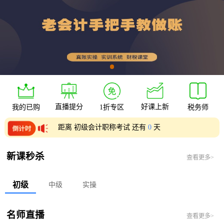
直播提分
好课上新
我的已购
1折专区
税务师
距离 初级会计职称考试 还有
0
天
距离 中级会计职称考试 还有
0
天
新课秒杀
查看更多>
初级
中级
实操
名师直播
查看更多>