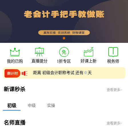
直播提分
好课上新
我的已购
1折专区
税务师
距离 初级会计职称考试 还有
0
天
距离 中级会计职称考试 还有
0
天
新课秒杀
查看更多>
初级
中级
实操
名师直播
查看更多>