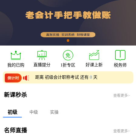
直播提分
好课上新
我的已购
1折专区
税务师
距离 初级会计职称考试 还有
0
天
距离 中级会计职称考试 还有
0
天
新课秒杀
查看更多>
初级
中级
实操
名师直播
查看更多>