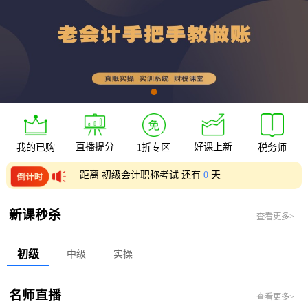
直播提分
好课上新
我的已购
1折专区
税务师
距离 初级会计职称考试 还有
0
天
距离 中级会计职称考试 还有
0
天
新课秒杀
查看更多>
初级
中级
实操
名师直播
查看更多>